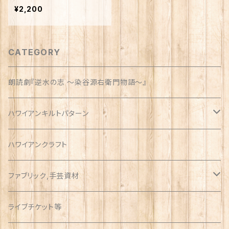
¥2,200
CATEGORY
朗読劇『逆水の志 〜染谷源右衛門物語〜』
ハワイアンキルトパターン
ウォールサイズ（約1m）
ハワイアンクラフト
ファブリック,手芸資材
ハワイアン
ライブチケット等