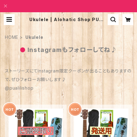
Ukulele | Alohatic Shop PUALI
LI
HOME
Ukulele
Instagramもフォローしてね♪
ストーリーズにてInstagram限定クーポンが出ることもありますの
で、ぜひフォローお願いします♪
@pualilishop