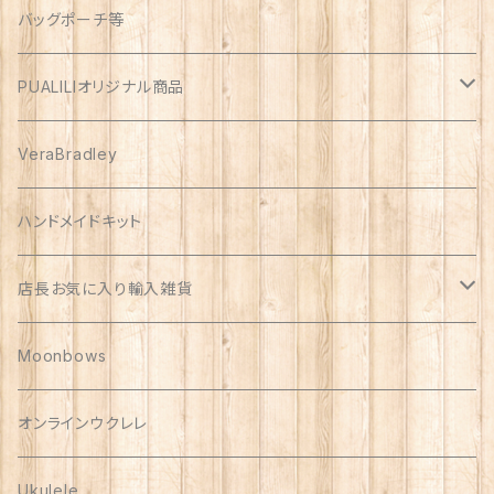
オックス
アソート
バッグポーチ等
PUALILIオリジナル商品
プアリリグッズ
VeraBradley
しんのす家グッズ
ハンドメイドキット
ハンドメイド品
店長お気に入り輸入雑貨
Polish Pottery
Moonbows
Vera Bradley
オンラインウクレレ
Ukulele