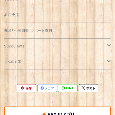
舞台支援
舞台「七働伽藍」サポート寄付
Succulents
リメイク缶
しんのす家
自家製苗
special
保存
シェア
LINE
ポスト
苗
PAY IDアプリ