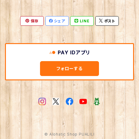
自家製苗
special
保存
シェア
LINE
ポスト
苗
PAY IDアプリ
フォローする
© Alohatic Shop PUALILI