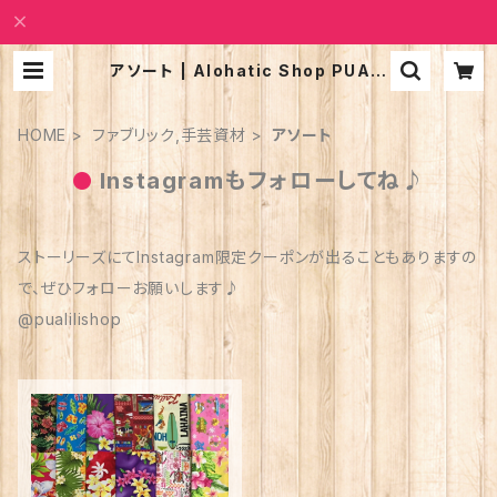
アソート | Alohatic Shop PUALI
LI
HOME
ファブリック,手芸資材
アソート
Instagramもフォローしてね♪
ストーリーズにてInstagram限定クーポンが出ることもありますの
で、ぜひフォローお願いします♪
@pualilishop