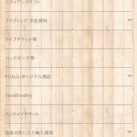
ウォールサイズ（約1m）
ハワイアンクラフト
ファブリック,手芸資材
ハワイアン
ライブチケット等
オックス
アソート
バッグポーチ等
PUALILIオリジナル商品
プアリリグッズ
VeraBradley
しんのす家グッズ
ハンドメイドキット
ハンドメイド品
店長お気に入り輸入雑貨