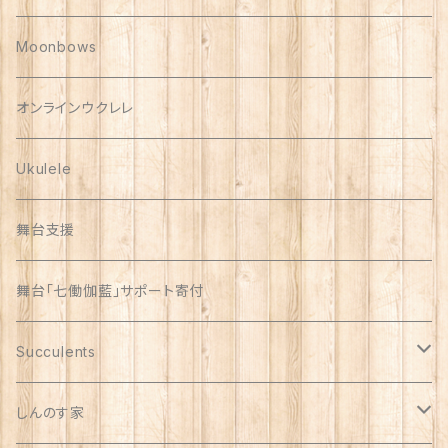
Polish Pottery
Moonbows
Vera Bradley
オンラインウクレレ
Ukulele
舞台支援
舞台「七働伽藍」サポート寄付
Succulents
リメイク缶
しんのす家