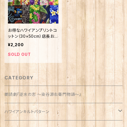
お得なハワイアンプリントコ
ットン（30×50cm）店長おま
かせ10枚セット
¥2,200
SOLD OUT
CATEGORY
朗読劇『逆水の志 〜染谷源右衛門物語〜』
ハワイアンキルトパターン