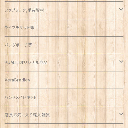
ファブリック,手芸資材
ハワイアン
ライブチケット等
オックス
アソート
バッグポーチ等
PUALILIオリジナル商品
プアリリグッズ
VeraBradley
しんのす家グッズ
ハンドメイドキット
ハンドメイド品
店長お気に入り輸入雑貨