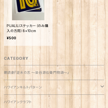
PUALILIステッカー（のみ購
入の方用）8×10cm
¥500
CATEGORY
朗読劇『逆水の志 〜染谷源右衛門物語〜』
ハワイアンキルトパターン
ウォールサイズ（約1m）
ハワイアンクラフト