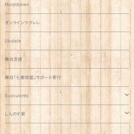
Polish Pottery
Moonbows
Vera Bradley
オンラインウクレレ
Ukulele
舞台支援
舞台「七働伽藍」サポート寄付
Succulents
リメイク缶
しんのす家
自家製苗
special