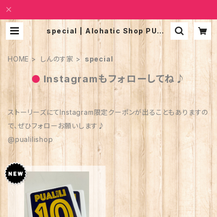
special | Alohatic Shop PUALI
LI
HOME
しんのす家
special
Instagramもフォローしてね♪
ストーリーズにてInstagram限定クーポンが出ることもありますの
で、ぜひフォローお願いします♪
@pualilishop