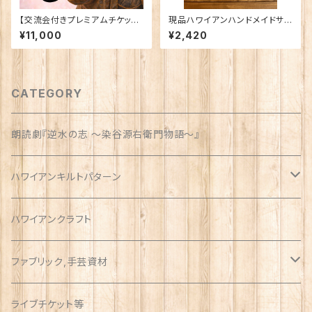
【交流会付きプレミアムチケット】
現品ハワイアンハンドメイドサコ
朗読劇「逆水の志 〜染谷源右衛
ッシュ
¥11,000
¥2,420
門物語〜」11月21日（土）
CATEGORY
朗読劇『逆水の志 〜染谷源右衛門物語〜』
ハワイアンキルトパターン
ウォールサイズ（約1m）
ハワイアンクラフト
ファブリック,手芸資材
ハワイアン
ライブチケット等