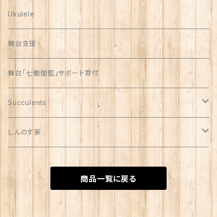
Ukulele
舞台支援
舞台「七働伽藍」サポート寄付
Succulents
リメイク缶
しんのす家
自家製苗
special
商品一覧に戻る
苗