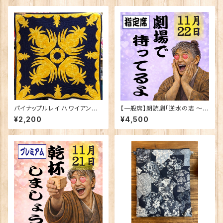
パイナップルレイ ハワイアンキ
【一般席】朗読劇「逆水の志 〜染
ルトパターン
谷源右衛門物語〜」11月22日
¥2,200
¥4,500
(日)