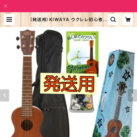
（発送用）KIWAYA ウクレレ初心者セ
ット KSU-１ | Alohatic Shop PU
ALILI