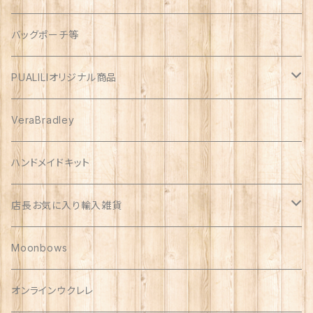
オックス
アソート
バッグポーチ等
PUALILIオリジナル商品
プアリリグッズ
VeraBradley
しんのす家グッズ
ハンドメイドキット
ハンドメイド品
店長お気に入り輸入雑貨
Polish Pottery
Moonbows
Vera Bradley
オンラインウクレレ