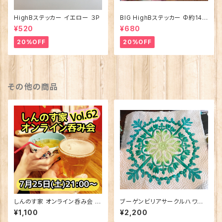
HighBステッカー イエロー ３P
BIG HighBステッカー Φ約14c
m
¥520
¥680
20%OFF
20%OFF
その他の商品
しんのす家 オンライン呑み会 V
ブーゲンビリアサークルハワイ
ol.62 2026年7月25日(土) 21:
アンキルトパターン
¥1,100
¥2,200
00〜