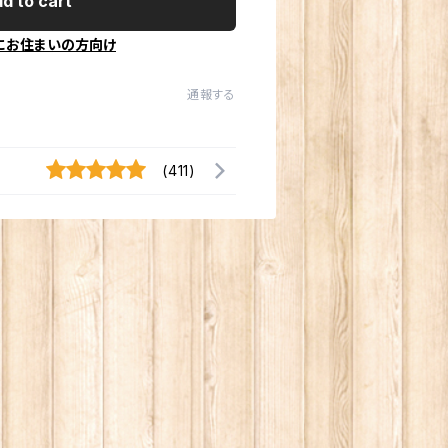
d to cart
にお住まいの方向け
通報する
(411)