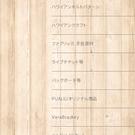
ハワイアンキルトパターン
ウォールサイズ（約1m）
ハワイアンクラフト
ファブリック,手芸資材
ハワイアン
ライブチケット等
オックス
アソート
バッグポーチ等
PUALILIオリジナル商品
プアリリグッズ
VeraBradley