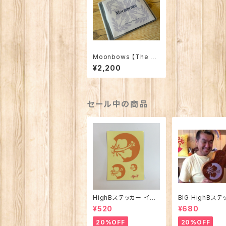
Moonbows 【The N
ew Horizon】初版ステ
¥2,200
ッカー付き
セール中の商品
HighBステッカー イエ
BIG HighBス
ロー ３P
Φ約14cm
¥520
¥680
20%OFF
20%OFF