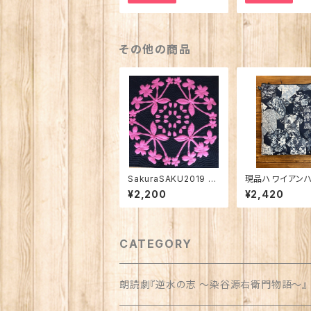
その他の商品
SakuraSAKU2019 ハ
現品ハワイアン
ワイアンキルトパターン
イドサコッシュ
¥2,200
¥2,420
CATEGORY
朗読劇『逆水の志 〜染谷源右衛門物語〜』