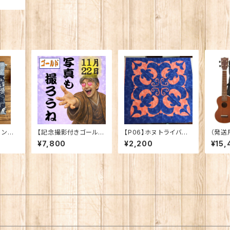
ハンドメ
【記念撮影付きゴールド
【P06】ホヌ トライバル2
（発送用
チケット】朗読劇「逆水
015.3 ハワイアンキルト
レレ初
¥7,800
¥2,200
¥15,
の志 〜染谷源右衛門物
パターン
１
語〜」11月22日（日）