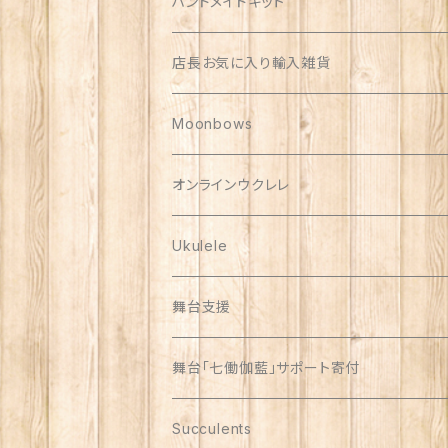
しんのす家グッズ
ハンドメイドキット
ハンドメイド品
店長お気に入り輸入雑貨
Polish Pottery
Moonbows
Vera Bradley
オンラインウクレレ
Ukulele
舞台支援
舞台「七働伽藍」サポート寄付
Succulents