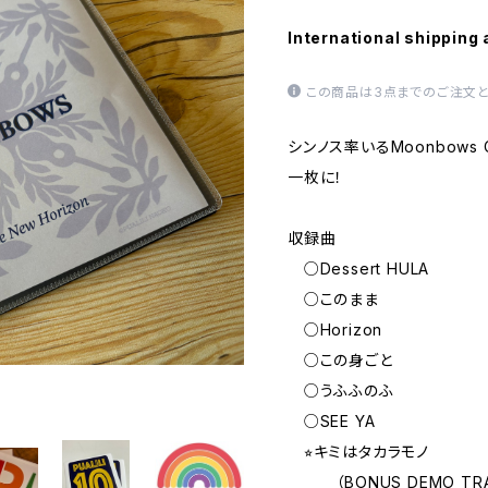
International shipping 
この商品は3点までのご注文と
シンノス率いるMoonbows 
一枚に！
収録曲
○Dessert HULA
○このまま
○Horizon
○この身ごと
○うふふのふ
○SEE YA
⭐︎キミはタカラモノ
（BONUS DEMO TRA