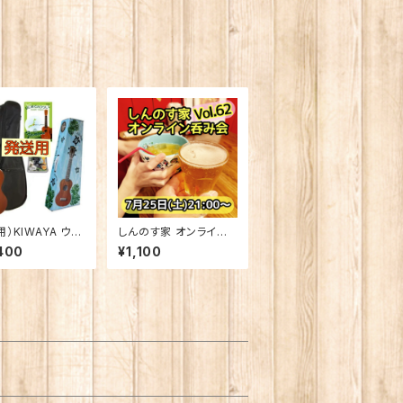
）KIWAYA ウク
しんのす家 オンライン
心者セット KSU-
呑み会 Vol.62 2026
400
¥1,100
年7月25日(土) 21:0
0〜