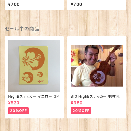
チ Dカン付き
ポーチ Dカン付き
¥700
¥700
セール中の商品
HighBステッカー イエロー ３P
BIG HighBステッカー Φ約14c
m
¥520
¥680
20%OFF
20%OFF