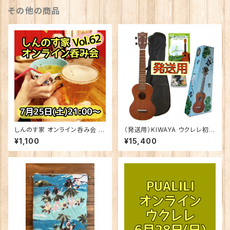
その他の商品
しんのす家 オンライン呑み会 V
（発送用）KIWAYA ウクレレ初心
ol.62 2026年7月25日(土) 21:
者セット KSU-１
¥1,100
¥15,400
00〜