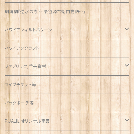
朗読劇『逆水の志 〜染谷源右衛門物語〜』
ハワイアンキルトパターン
ウォールサイズ（約1m）
ハワイアンクラフト
ファブリック,手芸資材
ハワイアン
ライブチケット等
オックス
アソート
バッグポーチ等
PUALILIオリジナル商品