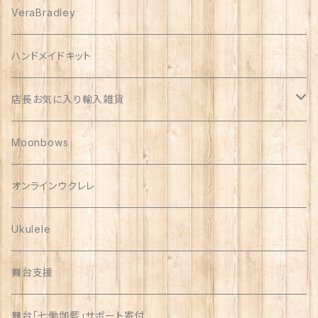
プアリリグッズ
VeraBradley
しんのす家グッズ
ハンドメイドキット
ハンドメイド品
店長お気に入り輸入雑貨
Polish Pottery
Moonbows
Vera Bradley
オンラインウクレレ
Ukulele
舞台支援
舞台「七働伽藍」サポート寄付