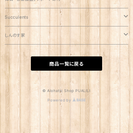
Succulents
リメイク缶
しんのす家
自家製苗
special
商品一覧に戻る
苗
© Alohatic Shop PUALILI
Powered by