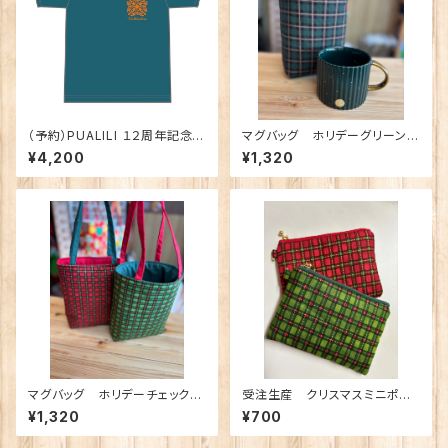
（予約）PUALILI １２周年記念
マグバッグ ホリデーグリーンチ
Wパパ コラボ Tシャツ
ェックトートゴールドライン 御
¥4,200
¥1,320
朱印バッグ
マグバッグ ホリデーチェックト
受注生産 クリスマスミニポー
ート 御朱印バッグ
チ Dカン付き
¥1,320
¥700