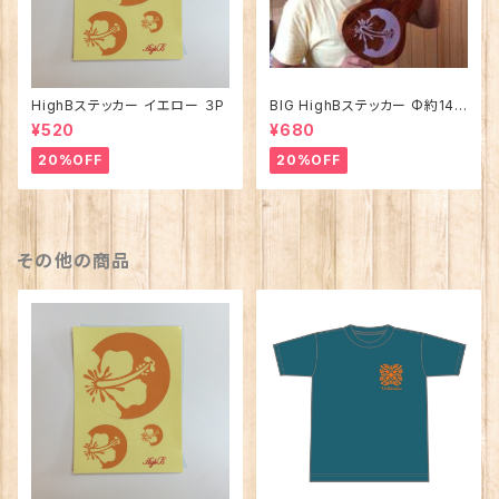
HighBステッカー イエロー ３P
BIG HighBステッカー Φ約14c
m
¥520
¥680
20%OFF
20%OFF
その他の商品