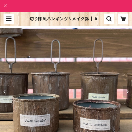
切り株風ハンギングリメイク鉢 | Alo
hatic Shop PUALILI