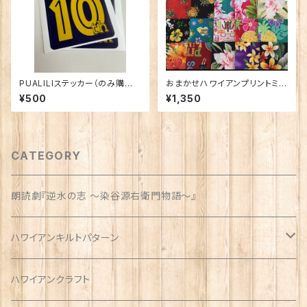
PUALILIステッカー（のみ購入
おまかせハワイアンプリントミニ
の方用）8×10cm
カットクロス50枚
¥500
¥1,350
CATEGORY
朗読劇『逆水の志 〜染谷源右衛門物語〜』
ハワイアンキルトパターン
ウォールサイズ（約1m）
ハワイアンクラフト