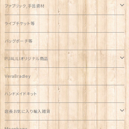
ファブリック,手芸資材
ハワイアン
ライブチケット等
オックス
アソート
バッグポーチ等
PUALILIオリジナル商品
プアリリグッズ
VeraBradley
しんのす家グッズ
ハンドメイドキット
ハンドメイド品
店長お気に入り輸入雑貨
Polish Pottery
Moonbows