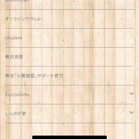
Vera Bradley
オンラインウクレレ
Ukulele
舞台支援
舞台「七働伽藍」サポート寄付
Succulents
リメイク缶
しんのす家
自家製苗
special