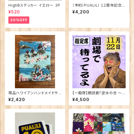
HighBステッカー イエロー ３P
（予約）PUALILI １２周年記念
Wパパ コラボ Tシャツ
¥520
¥4,200
20%OFF
現品ハワイアンハンドメイドサコ
【一般席】朗読劇「逆水の志 〜染
ッシュ
谷源右衛門物語〜」11月22日
¥2,420
¥4,500
(日)