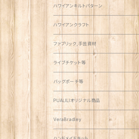
ハワイアンキルトパターン
ウォールサイズ（約1m）
ハワイアンクラフト
ファブリック,手芸資材
ハワイアン
ライブチケット等
オックス
アソート
バッグポーチ等
PUALILIオリジナル商品
プアリリグッズ
VeraBradley
しんのす家グッズ
ハンドメイドキット