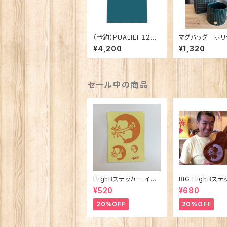
（予約）PUALILI １２周
マグバッグ ホリ
年記念 Wパパ コラボ T
リーンチェックト
¥4,200
¥1,320
シャツ
ールドライン 
バッグ
セール中の商品
HighBステッカー イエ
BIG HighBス
ロー ３P
Φ約14cm
¥520
¥680
20%OFF
20%OFF