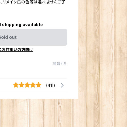
鉢、リメイク缶の色等は選べませんご了
l shipping available
Sold out
にお住まいの方向け
通報する
(411)