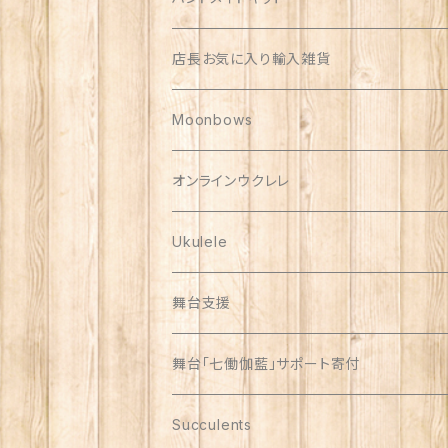
ハンドメイド品
店長お気に入り輸入雑貨
Polish Pottery
Moonbows
Vera Bradley
オンラインウクレレ
Ukulele
舞台支援
舞台「七働伽藍」サポート寄付
Succulents