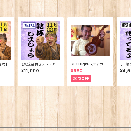
定席】
【交流会付きプレミアム
BIG HighBステッカー
【一般
 〜染
チケット】朗読劇「逆水
Φ約14cm
の志 
¥11,000
¥680
¥4,
」11
の志 〜染谷源右衛門物
語〜」1
語〜」11月22日（日）
20%OFF