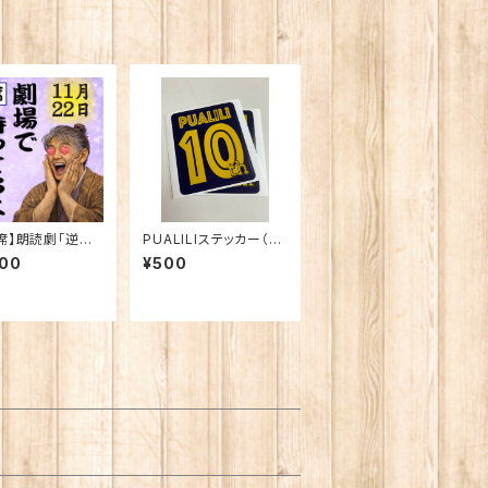
席】朗読劇「逆水
PUALILIステッカー（の
〜染谷源右衛門物
み購入の方用）8×10c
500
¥500
1月22日(日)
m