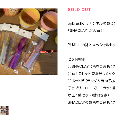
SOLD OUT
ojiki&sho チャンネルの
「SHACLAY」が入荷！！
PUALILIの鉢とスペシャル
セット内容
◯SHACLAY （色をご選択く
◯鉢2点セット（2.5号リメイ
◯ポット苗（ランダム苗or乙
◯ラブリーローズミニカット
以上4種セット（鉢は２点）
SHACLAYのお色をご選択く