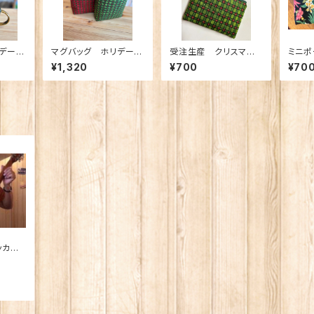
デーグ
マグバッグ ホリデーチ
受注生産 クリスマス
ミニポ
ートゴ
ェックトート 御朱印バ
ミニポーチ Dカン付き
¥1,320
¥700
¥70
御朱印
ッグ
テッカー