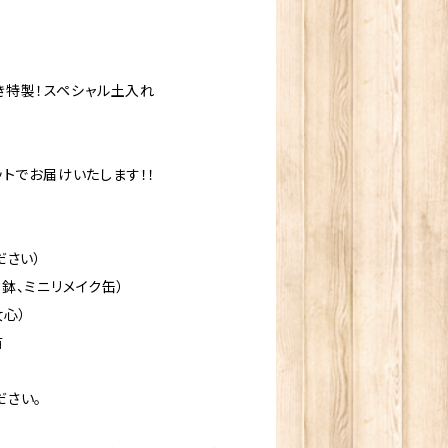
おじき特製！スペシャル土入れ
セットでお届けいたします！！
ださい）
ク鉢、ミニリメイク缶）
女心）
苗
ださい。