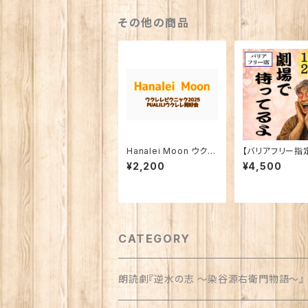
その他の商品
Hanalei Moon ウクレ
【バリアフリー指
レピクニック2025 課題
朗読劇「逆水の志
¥2,200
¥4,500
曲資料
谷源右衛門物語〜
月21日(土)
CATEGORY
朗読劇『逆水の志 〜染谷源右衛門物語〜』