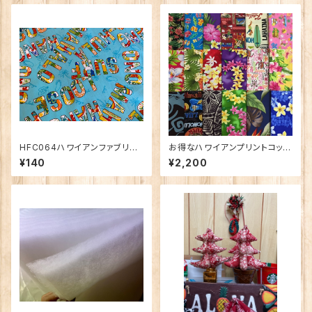
HFC064ハワイアンファブリッ
お得なハワイアンプリントコット
ク word コットン100％（50cm
ン（30×50cm）店長おまかせ1
¥140
¥2,200
から）
0枚セット