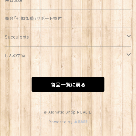
舞台「七働伽藍」サポート寄付
Succulents
リメイク缶
しんのす家
自家製苗
special
商品一覧に戻る
苗
© Alohatic Shop PUALILI
Powered by