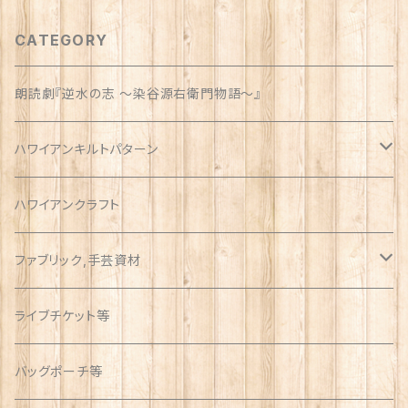
CATEGORY
朗読劇『逆水の志 〜染谷源右衛門物語〜』
ハワイアンキルトパターン
ウォールサイズ（約1m）
ハワイアンクラフト
ファブリック,手芸資材
ハワイアン
ライブチケット等
オックス
アソート
バッグポーチ等