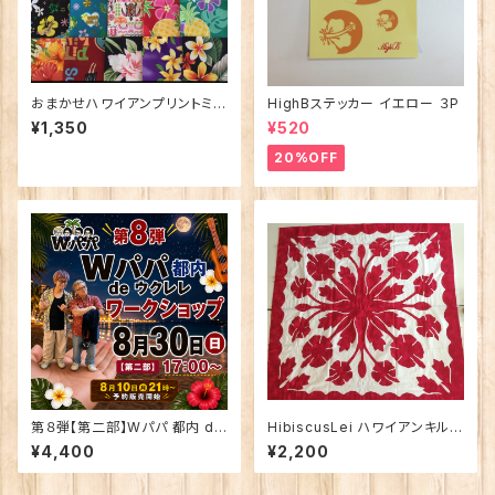
おまかせハワイアンプリントミニ
HighBステッカー イエロー ３P
カットクロス50枚
¥1,350
¥520
20%OFF
第８弾【第二部】Wパパ 都内 de
HibiscusLei ハワイアンキルト
ウクレレ ワークショップ 8月3
パターン
¥4,400
¥2,200
0日(日) 17:00〜