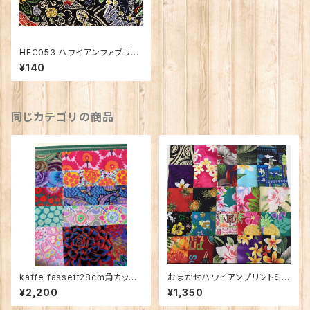
HFC053 ハワイアンファブリッ
ク コットン100％ 数量5（50c
¥140
m）から
同じカテゴリの商品
kaffe fassett28cm角カット
おまかせハワイアンプリントミニ
クロス10枚
カットクロス50枚
¥2,200
¥1,350