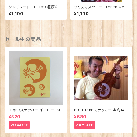
シンサレート HL160 極厚キル
クリスマスツリー French Gen
ト芯（プアリリ使用）
eral 生地セット
¥1,100
¥1,100
セール中の商品
HighBステッカー イエロー ３P
BIG HighBステッカー Φ約14c
m
¥520
¥680
20%OFF
20%OFF