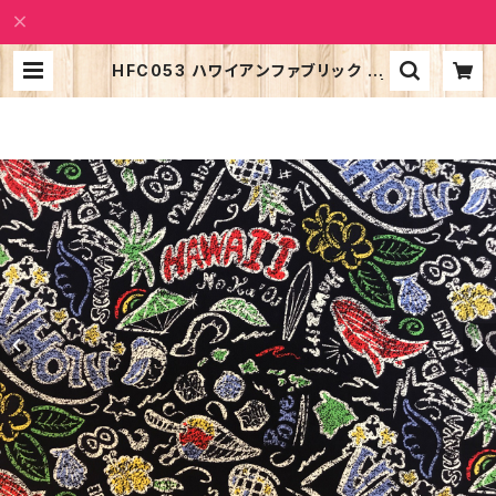
HFC053 ハワイアンファブリック コ
ットン100％ 数量5（50cm）から |
Alohatic Shop PUALILI