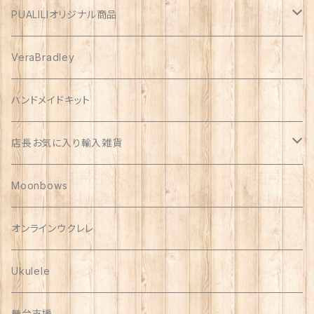
PUALILIオリジナル商品
プアリリグッズ
VeraBradley
しんのす家グッズ
ハンドメイドキット
ハンドメイド品
店長お気に入り輸入雑貨
Polish Pottery
Moonbows
Vera Bradley
オンラインウクレレ
Ukulele
舞台支援