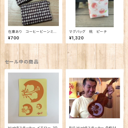
在庫あり コーヒービーンミニ
マグバッグ 桃 ピーチ
ポーチ Dカン付き
¥700
¥1,320
セール中の商品
HighBステッカー イエロー ３P
BIG HighBステッカー Φ約14c