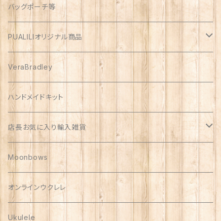
オックス
アソート
バッグポーチ等
PUALILIオリジナル商品
プアリリグッズ
VeraBradley
しんのす家グッズ
ハンドメイドキット
ハンドメイド品
店長お気に入り輸入雑貨
Polish Pottery
Moonbows
Vera Bradley
オンラインウクレレ
Ukulele