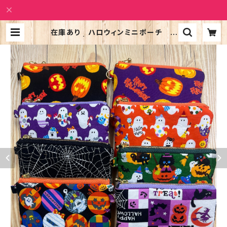
在庫あり ハロウィンミニポーチ D
カン付き | Alohatic Shop PUALI
LI