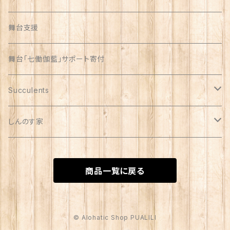
舞台支援
舞台「七働伽藍」サポート寄付
Succulents
リメイク缶
しんのす家
自家製苗
special
商品一覧に戻る
苗
© Alohatic Shop PUALILI