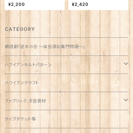
日(日))
ッシュ
¥2,200
¥2,420
CATEGORY
朗読劇『逆水の志 〜染谷源右衛門物語〜』
ハワイアンキルトパターン
ウォールサイズ（約1m）
ハワイアンクラフト
ファブリック,手芸資材
ハワイアン
ライブチケット等