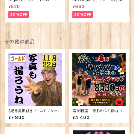
m
¥520
¥680
20%OFF
20%OFF
その他の商品
【記念撮影付きゴールドチケッ
第８弾【第二部】Wパパ 都内 de
ト】朗読劇「逆水の志 〜染谷源
ウクレレ ワークショップ 8月3
¥7,800
¥4,400
右衛門物語〜」11月22日（日）
0日(日) 17:00〜