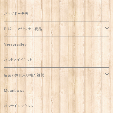
オックス
アソート
バッグポーチ等
PUALILIオリジナル商品
プアリリグッズ
VeraBradley
しんのす家グッズ
ハンドメイドキット
ハンドメイド品
店長お気に入り輸入雑貨
Polish Pottery
Moonbows
Vera Bradley
オンラインウクレレ