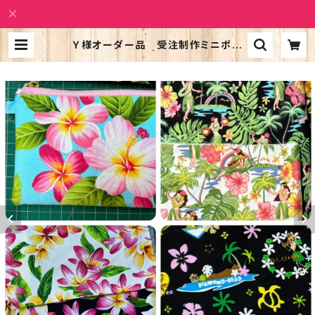
Ｙ様オーダー品 受注制作ミニポー
チdカン付き6点 | Alohatic Shop
PUALILI