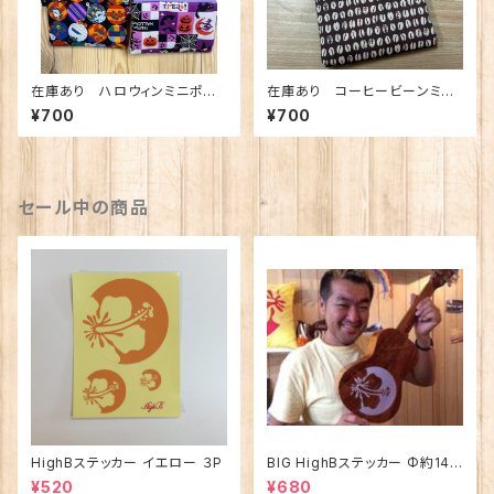
在庫あり ハロウィンミニポー
在庫あり コーヒービーンミニ
チ Dカン付き
ポーチ Dカン付き
¥700
¥700
セール中の商品
HighBステッカー イエロー ３P
BIG HighBステッカー Φ約14c
m
¥520
¥680