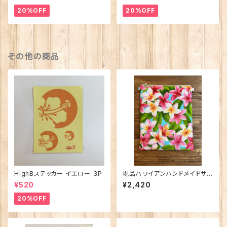
20%OFF
20%OFF
その他の商品
HighBステッカー イエロー ３P
現品ハワイアンハンドメイドサコ
ッシュ
¥520
¥2,420
20%OFF