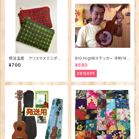
受注生産 クリスマスミニポー
BIG HighBステッカー Φ約14c
チ Dカン付き
m
¥700
¥680
20%OFF