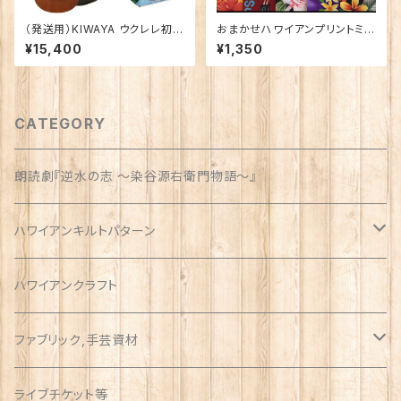
（発送用）KIWAYA ウクレレ初心
おまかせハワイアンプリントミニ
者セット KSU-１
カットクロス50枚
¥15,400
¥1,350
CATEGORY
朗読劇『逆水の志 〜染谷源右衛門物語〜』
ハワイアンキルトパターン
ウォールサイズ（約1m）
ハワイアンクラフト
ファブリック,手芸資材
ハワイアン
ライブチケット等