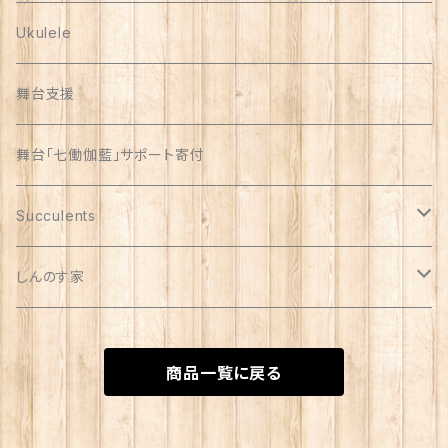
Ukulele
舞台支援
舞台「七働伽藍」サポート寄付
Succulents
リメイク缶
しんのす家
自家製苗
special
商品一覧に戻る
苗